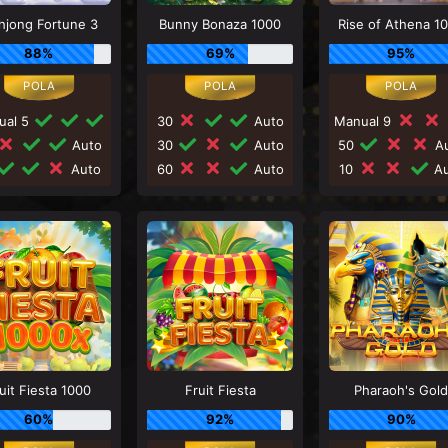
hjong Fortune 3
Bunny Bonaza 1000
Rise of Athena 1
88%
69%
95%
ual 5
30
Auto
Manual 9
Auto
30
Auto
50
Au
Auto
60
Auto
10
Au
uit Fiesta 1000
Fruit Fiesta
Pharaoh's Gol
60%
92%
90%