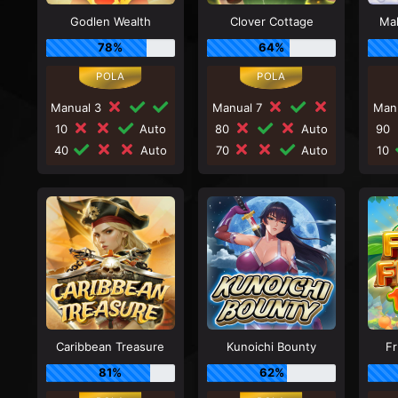
Godlen Wealth
Clover Cottage
Ma
78%
64%
Manual 3
Manual 7
Man
10
Auto
80
Auto
90
40
Auto
70
Auto
10
Caribbean Treasure
Kunoichi Bounty
Fr
81%
62%