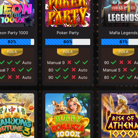
eon Party 1000
Poker Party
Mafia Legends
92%
60%
61%
Auto
Manual 9
90
Au
ual 7
80
Auto
Manual 5
Auto
90
Auto
80
Au