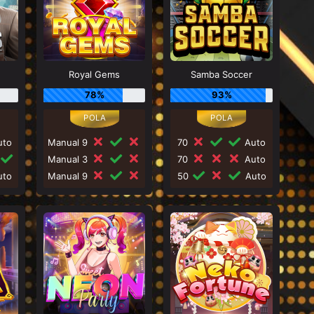
Royal Gems
Samba Soccer
78%
93%
to
Manual 9
70
Auto
Manual 3
70
Auto
to
Manual 9
50
Auto