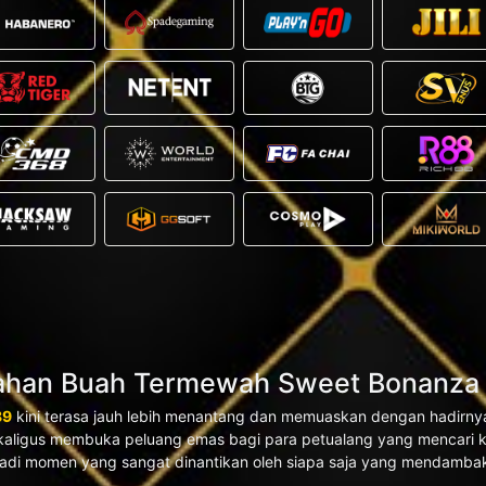
an Buah Termewah Sweet Bonanza & 
89
kini terasa jauh lebih menantang dan memuaskan dengan hadirnya
kaligus membuka peluang emas bagi para petualang yang mencari k
jadi momen yang sangat dinantikan oleh siapa saja yang mendambak