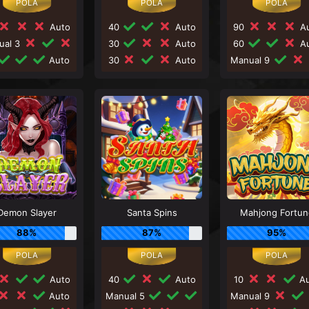
Auto
40
Auto
90
Au
ual 3
30
Auto
60
Au
Auto
30
Auto
Manual 9
Demon Slayer
Santa Spins
Mahjong Fortun
88%
87%
95%
Auto
40
Auto
10
Au
Auto
Manual 5
Manual 9