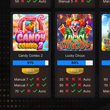
50
Auto
Manual 3
Man
Candy Combo 2
Lucky Circus
91%
80%
Manual 7
20
Auto
60
Manual 7
90
Auto
70
70
Auto
40
Auto
Man