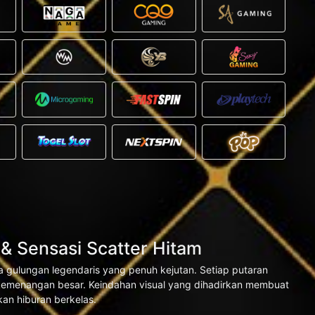
Sensasi Scatter Hitam
 gulungan legendaris yang penuh kejutan. Setiap putaran
emenangan besar. Keindahan visual yang dihadirkan membuat
an hiburan berkelas.