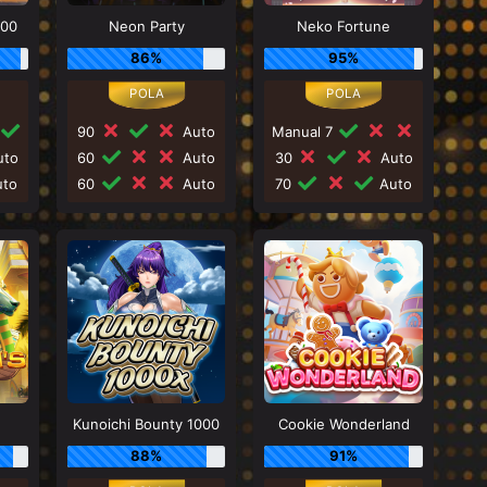
000
Neon Party
Neko Fortune
86%
95%
90
Auto
Manual 7
to
60
Auto
30
Auto
to
60
Auto
70
Auto
d
Kunoichi Bounty 1000
Cookie Wonderland
88%
91%