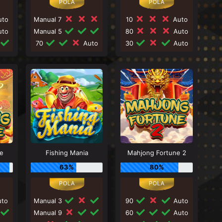
to
Manual 7
10
Auto
to
Manual 5
80
Auto
70
Auto
30
Auto
e
Fishing Mania
Mahjong Fortune 2
63%
80%
to
Manual 3
90
Auto
Manual 9
60
Auto