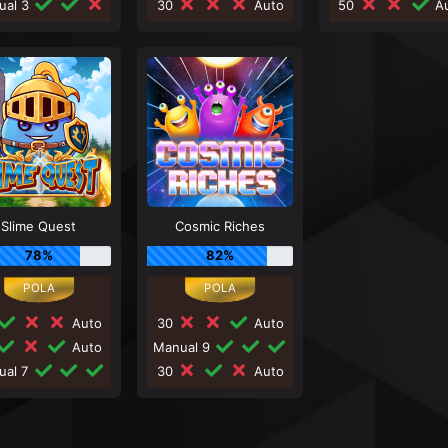
ual 3
30
Auto
50
Au
Slime Quest
Cosmic Riches
78%
82%
Auto
30
Auto
Auto
Manual 9
ual 7
30
Auto