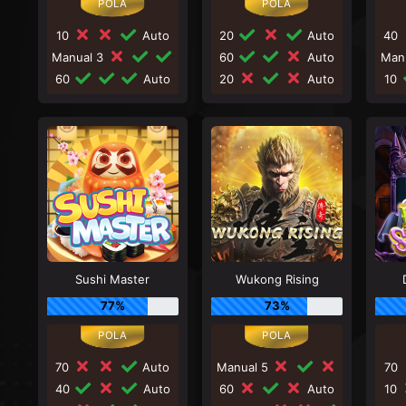
10
Auto
20
Auto
40
Manual 3
60
Auto
Man
60
Auto
20
Auto
10
Sushi Master
Wukong Rising
77%
73%
70
Auto
Manual 5
70
40
Auto
60
Auto
10