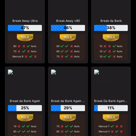
Break Away Ultra
Break Away v90
Break da Bank
47%
46%
38%
80
Auto
60
Auto
10
Auto
70
Auto
60
Auto
10
Auto
Manual 9
70
Auto
10
Auto
Break da Bank Again
Break da Bank Again Respin
Break Da Bank Again™ MEGAWAYS™
25%
29%
11%
10
Auto
70
Auto
Manual 7
80
Auto
80
Auto
Manual 3