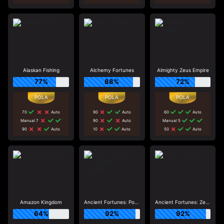
Alaskan Fishing
Alchemy Fortunes
Almighty Zeus Empire
77%
88%
72%
70
Auto
90
Auto
60
Auto
Manual 7
90
Auto
Manual 5
90
Auto
10
Auto
50
Auto
Amazon Kingdom
Ancient Fortunes: Poseidon Megaways ™
Ancient Fortunes: Zeus
64%
92%
92%