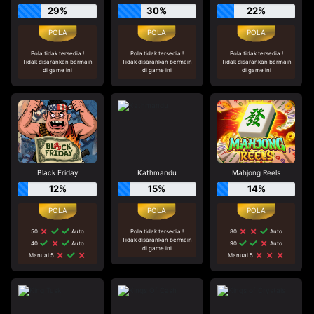
29%
30%
22%
Pola tidak tersedia !
Pola tidak tersedia !
Pola tidak tersedia !
Tidak disarankan bermain
Tidak disarankan bermain
Tidak disarankan bermain
di game ini
di game ini
di game ini
Black Friday
Kathmandu
Mahjong Reels
12%
15%
14%
50
Auto
Pola tidak tersedia !
80
Auto
Tidak disarankan bermain
40
Auto
90
Auto
di game ini
Manual 5
Manual 5