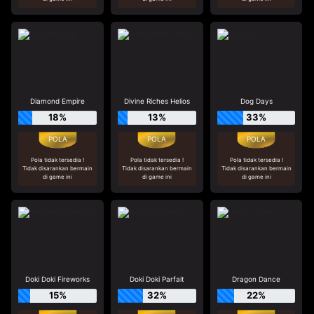
Diamond Empire
Divine Riches Helios
Dog Days
18%
13%
33%
Pola tidak tersedia !
Pola tidak tersedia !
Pola tidak tersedia !
Tidak disarankan bermain
Tidak disarankan bermain
Tidak disarankan bermain
di game ini
di game ini
di game ini
Doki Doki Fireworks
Doki Doki Parfait
Dragon Dance
15%
32%
22%