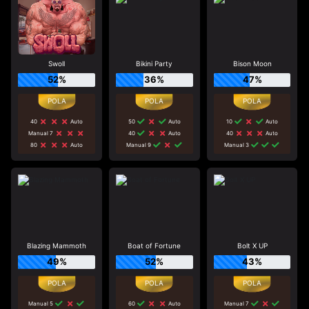
Swoll
Bikini Party
Bison Moon
52%
36%
47%
40
Auto
50
Auto
10
Auto
Manual 7
40
Auto
40
Auto
80
Auto
Manual 9
Manual 3
Blazing Mammoth
Boat of Fortune
Bolt X UP
49%
52%
43%
Manual 5
60
Auto
Manual 7