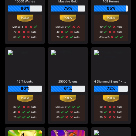
10000 Wishes
Massive Gold
108 Heroes
66%
79%
95%
Manual 5
Manual 9
40
Auto
70
Auto
40
Auto
20
Auto
60
Auto
70
Auto
Manual 5
15 Tridents
25000 Talons
4 Diamond Blues™ - Megaways™
60%
61%
72%
80
Auto
Manual 9
30
Auto
40
Auto
60
Auto
20
Auto
20
Auto
60
Auto
30
Auto