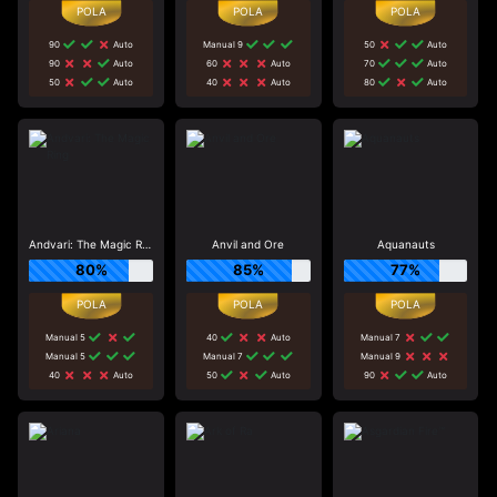
90
Auto
Manual 9
50
Auto
90
Auto
60
Auto
70
Auto
50
Auto
40
Auto
80
Auto
Andvari: The Magic Ring
Anvil and Ore
Aquanauts
80%
85%
77%
Manual 5
40
Auto
Manual 7
Manual 5
Manual 7
Manual 9
40
Auto
50
Auto
90
Auto