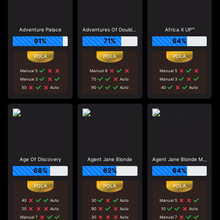
Adventure Palace
Adventures Of Doubloon Island
Africa X UP™
91%
71%
64%
Manual 5
Manual 9
Manual 5
Manual 3
70
Auto
Manual 3
50
Auto
90
Auto
40
Auto
Age Of Discovery
Agent Jane Blonde
Agent Jane Blonde Max Volume
68%
62%
64%
40
Auto
30
Auto
Manual 5
20
Auto
90
Auto
10
Auto
Manual 7
30
Auto
Manual 7