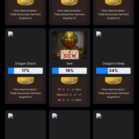
Pola tidak tersedia !
Pola tidak tersedia !
Pola tidak tersedia !
Tidak disarankan bermain
Tidak disarankan bermain
Tidak disarankan bermain
di game ini
di game ini
di game ini
Dragon Shard
Sew
Dragon's Keep
17%
19%
34%
Pola tidak tersedia !
70
Auto
Pola tidak tersedia !
Tidak disarankan bermain
Tidak disarankan bermain
Manual 3
di game ini
di game ini
40
Auto