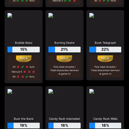
30
Auto
Manual 5
90
Auto
Bubble Beez
Burning Desire
Bush Telegraph
15%
21%
22%
20
Auto
Pola tidak tersedia !
Pola tidak tersedia !
Tidak disarankan bermain
Tidak disarankan bermain
Manual 5
di game ini
di game ini
60
Auto
Bust the Bank
Candy Rush Askmebet
Candy Rush Wilds
19%
16%
18%