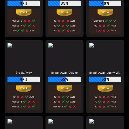
47%
35%
46%
Manual 3
40
Auto
Manual 9
Manual 7
30
Auto
60
Auto
20
Auto
60
Auto
10
Auto
Break Away
Break Away Deluxe
Break Away Lucky Wilds
47%
55%
53%
10
Auto
40
Auto
50
Auto
Manual 5
20
Auto
70
Auto
Manual 9
Manual 9
40
Auto