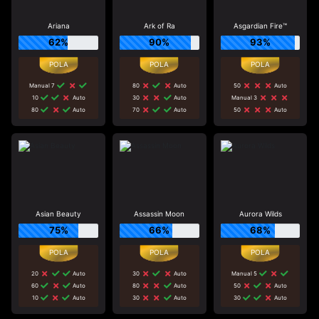
Ariana
Ark of Ra
Asgardian Fire™
62%
90%
93%
Manual 7
80
Auto
50
Auto
10
Auto
30
Auto
Manual 3
80
Auto
70
Auto
50
Auto
Asian Beauty
Assassin Moon
Aurora Wilds
75%
66%
68%
20
Auto
30
Auto
Manual 5
60
Auto
80
Auto
50
Auto
10
Auto
30
Auto
30
Auto