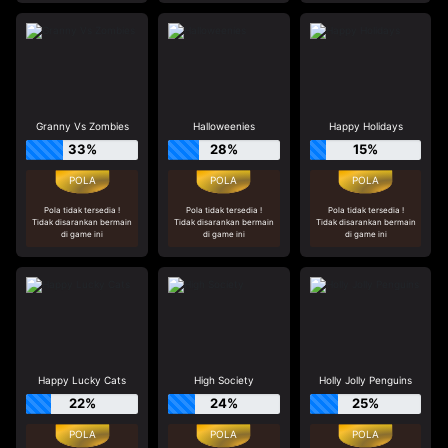
Granny Vs Zombies
Halloweenies
Happy Holidays
33%
28%
15%
Pola tidak tersedia !
Pola tidak tersedia !
Pola tidak tersedia !
Tidak disarankan bermain
Tidak disarankan bermain
Tidak disarankan bermain
di game ini
di game ini
di game ini
Happy Lucky Cats
High Society
Holly Jolly Penguins
22%
24%
25%