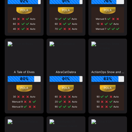
92%
91%
76%
60
Auto
10
Auto
Manual 5
60
Auto
60
Auto
10
Auto
40
Auto
70
Auto
Manual 7
A Tale of Elves
AbraCatDabra
ActionOps Snow and Sable
80%
91%
83%
30
Auto
60
Auto
90
Auto
Manual 9
20
Auto
50
Auto
Manual 9
90
Auto
90
Auto