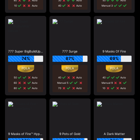
80
Auto
30
Auto
50
Auto
10
Auto
40
Auto
Manual 3
777 Super BigBuildUp™ Deluxe™
777 Surge
9 Masks Of Fire
74%
87%
69%
50
Auto
40
Auto
40
Auto
60
Auto
Manual 5
Manual 9
80
Auto
70
Auto
10
Auto
9 Masks of Fire™ HyperSpins™
9 Pots of Gold
A Dark Matter