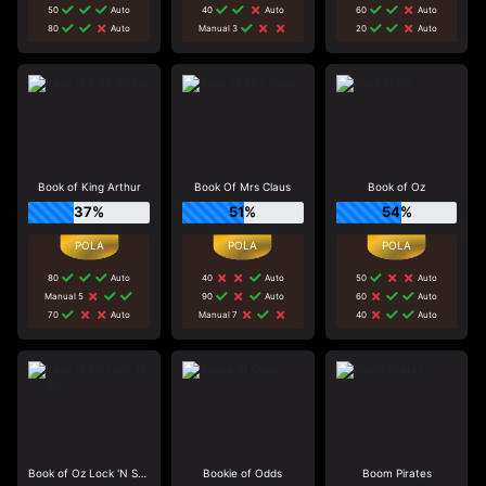
50
Auto
40
Auto
60
Auto
80
Auto
Manual 3
20
Auto
Book of King Arthur
Book Of Mrs Claus
Book of Oz
37%
51%
54%
80
Auto
40
Auto
50
Auto
Manual 5
90
Auto
60
Auto
70
Auto
Manual 7
40
Auto
Book of Oz Lock 'N Spin
Bookie of Odds
Boom Pirates