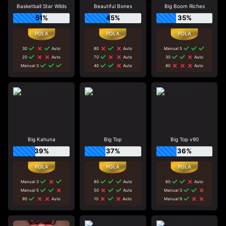
Basketball Star Wilds
Beautiful Bones
Big Boom Riches
51%
45%
35%
30
Auto
80
Auto
Manual 5
20
Auto
70
Auto
30
Auto
Manual 3
40
Auto
80
Auto
Big Kahuna
Big Top
Big Top v90
39%
37%
36%
Manual 3
80
Auto
60
Auto
Manual 5
50
Auto
Manual 3
90
Auto
10
Auto
Manual 9