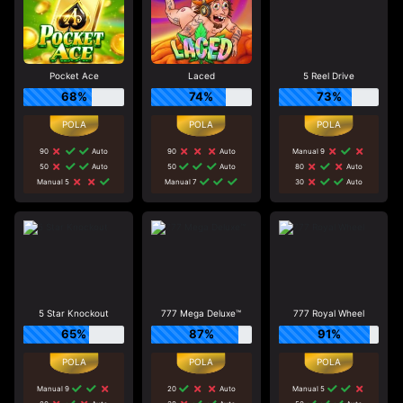
Pocket Ace
Laced
5 Reel Drive
68%
74%
73%
90
Auto
90
Auto
Manual 9
50
Auto
50
Auto
80
Auto
Manual 5
Manual 7
30
Auto
5 Star Knockout
777 Mega Deluxe™
777 Royal Wheel
65%
87%
91%
Manual 9
20
Auto
Manual 5