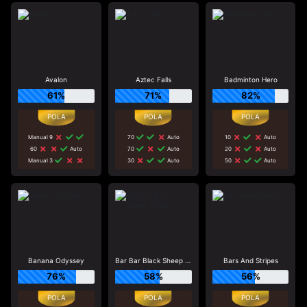
Avalon
Aztec Falls
Badminton Hero
61%
71%
82%
Manual 9
70
Auto
10
Auto
60
Auto
70
Auto
20
Auto
Manual 3
30
Auto
50
Auto
Banana Odyssey
Bar Bar Black Sheep 5 Reel
Bars And Stripes
76%
58%
56%