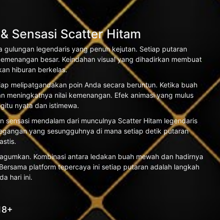
Sensasi Scatter Hitam
 gulungan legendaris yang penuh kejutan. Setiap putaran
emenangan besar. Keindahan visual yang dihadirkan membuat
an hiburan berkelas.
siap melipatgandakan poin Anda secara beruntun. Ketika buah
gan meningkatnya nilai kemenangan. Efek animasi yang mulus
itu nyata dan istimewa.
kan sensasi mendalam dari munculnya Scatter Hitam legendaris
tegangan yang sesungguhnya di mana setiap detik putaran
stis.
gagumkan. Kombinasi antara ledakan buah mewah dan hadirnya
rsama platform tepercaya ini setiap putaran adalah langkah
 hari ini.
18+