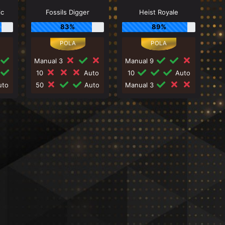
ic
Fossils Digger
Heist Royale
83%
89%
Manual 3
Manual 9
10
Auto
10
Auto
to
50
Auto
Manual 3