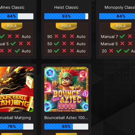
Mines Classic
Heist Classic
Monopoly Class
64%
93%
84%
Auto
90
Auto
Manual 7
ual 5
50
Auto
Manual 5
Auto
30
Auto
20
Au
nceball Mahjong
Bounceball Aztec 10000
76%
65%