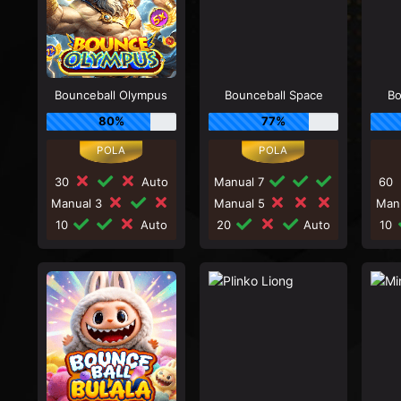
Bounceball Olympus
Bounceball Space
Bo
80%
77%
30
Auto
Manual 7
60
Manual 3
Manual 5
Man
10
Auto
20
Auto
10