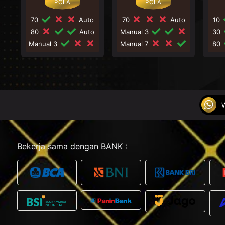
70
Auto
70
Auto
10
80
Auto
Manual 3
30
Manual 3
Manual 7
80
Bekerja sama dengan BANK :