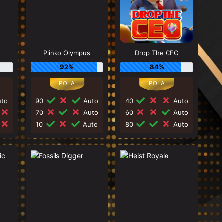
Plinko Olympus
Drop The CEO
92%
84%
to
90
Auto
40
Auto
70
Auto
60
Auto
10
Auto
80
Auto