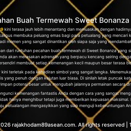
an Buah Termewah Sweet Bonanza & 
89
kini terasa jauh lebih menantang dan memuaskan dengan hadirnya
kaligus membuka peluang emas bagi para petualang yang mencari k
jadi momen yang sangat dinantikan oleh siapa saja yang mendambak
jaiban dari runtuhan pecahan buah termewah di Sweet Bonanza yang 
r Anda akan merasakan adrenalin yang berpacu kencang seiring den
rsendiri membuat setiap kemenangan kecil maupun besar terasa beg
sar kini terletak pada kehadiran simbol yang sangat langka. Menemu
yang penuh dengan kejutan luar biasa. Di sinilah letak puncak ke
impan potensi besar untuk mengubah jalannya permainan secara dra
 mengunci kemenangan fantastis Anda dengan cara yang sangat men
dak hanya menghibur tetapi juga memberikan kepuasan maksimal. Be
ju petualangan mengasyikkan yang siap menguji keberuntungan Anda
026 rajakhodam89asean.com. All rights reserved | 