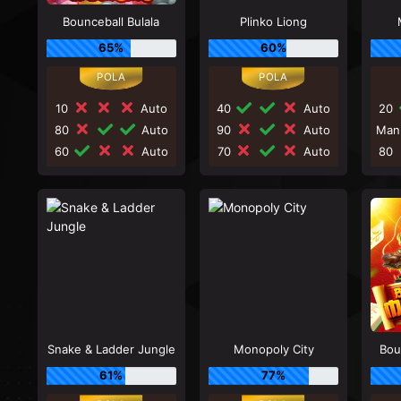
Bounceball Bulala
Plinko Liong
65%
60%
10
Auto
40
Auto
20
80
Auto
90
Auto
Man
60
Auto
70
Auto
80
Snake & Ladder Jungle
Monopoly City
Bou
61%
77%