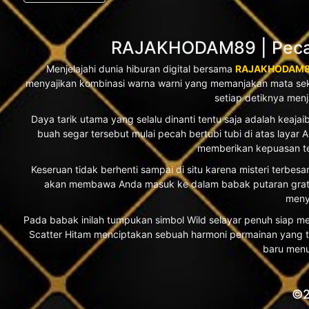
RAJAKHODAM89 | Pecah
Menjelajahi dunia hiburan digital bersama
RAJAKHODAM
menyajikan kombinasi warna warni yang memanjakan mata se
setiap detiknya men
Daya tarik utama yang selalu dinanti tentu saja adalah kea
buah segar tersebut mulai pecah bertubi tubi di atas laya
memberikan kepuasan te
Keseruan tidak berhenti sampai di situ karena misteri terbe
akan membawa Anda masuk ke dalam babak putaran gratis 
meny
Pada babak inilah tumpukan simbol Wild selayar penuh siap
Scatter Hitam menciptakan sebuah harmoni permainan yang ti
baru menu
©2