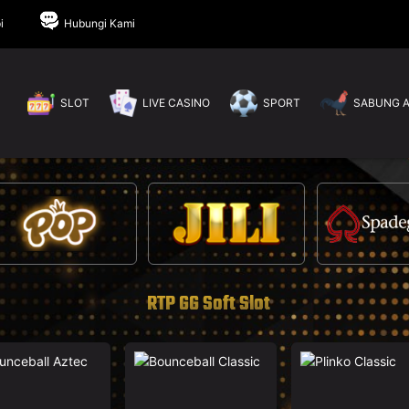
i
Hubungi Kami
SLOT
LIVE CASINO
SPORT
SABUNG 
RTP GG Soft Slot