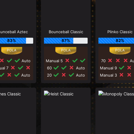
unceball Aztec
Bounceball Classic
Plinko Classic
83%
67%
82%
Auto
Manual 5
70
Au
ual 7
60
Auto
Manual 9
Auto
20
Auto
Manual 3