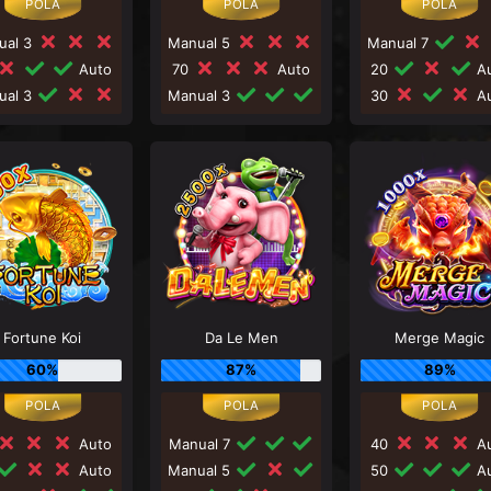
ual 3
Manual 5
Manual 7
Auto
70
Auto
20
Au
ual 3
Manual 3
30
Au
Fortune Koi
Da Le Men
Merge Magic
60%
87%
89%
Auto
Manual 7
40
Au
Auto
Manual 5
50
Au