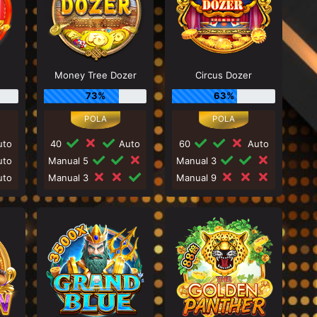
Money Tree Dozer
Circus Dozer
73%
63%
to
40
Auto
60
Auto
to
Manual 5
Manual 3
to
Manual 3
Manual 9