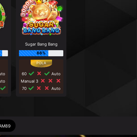
Sugar Bang Bang
66%
to
60
Auto
to
Manual 3
70
Auto
DAM89