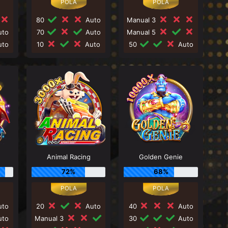
80
Auto
Manual 3
to
70
Auto
Manual 5
to
10
Auto
50
Auto
Animal Racing
Golden Genie
72%
68%
to
20
Auto
40
Auto
to
Manual 3
30
Auto