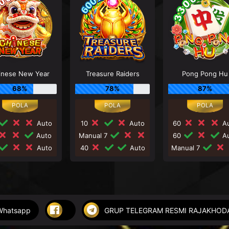
inese New Year
Treasure Raiders
Pong Pong Hu
68%
78%
87%
Auto
10
Auto
60
Au
Auto
Manual 7
60
Au
Auto
40
Auto
Manual 7
Whatsapp
GRUP TELEGRAM RESMI RAJAKHO