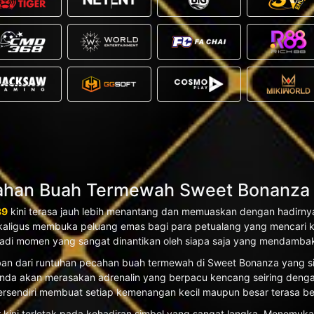
an Buah Termewah Sweet Bonanza & 
89
kini terasa jauh lebih menantang dan memuaskan dengan hadirnya
kaligus membuka peluang emas bagi para petualang yang mencari k
jadi momen yang sangat dinantikan oleh siapa saja yang mendambak
jaiban dari runtuhan pecahan buah termewah di Sweet Bonanza yang 
r Anda akan merasakan adrenalin yang berpacu kencang seiring den
rsendiri membuat setiap kemenangan kecil maupun besar terasa beg
sar kini terletak pada kehadiran simbol yang sangat langka. Menemu