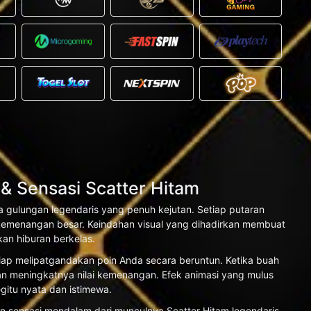
Sensasi Scatter Hitam
 gulungan legendaris yang penuh kejutan. Setiap putaran
emenangan besar. Keindahan visual yang dihadirkan membuat
an hiburan berkelas.
siap melipatgandakan poin Anda secara beruntun. Ketika buah
gan meningkatnya nilai kemenangan. Efek animasi yang mulus
itu nyata dan istimewa.
kan sensasi mendalam dari munculnya Scatter Hitam legendaris