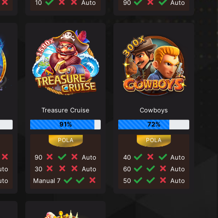
10
Auto
90
Auto
Treasure Cruise
Cowboys
91%
72%
90
Auto
40
Auto
to
30
Auto
60
Auto
to
Manual 7
50
Auto