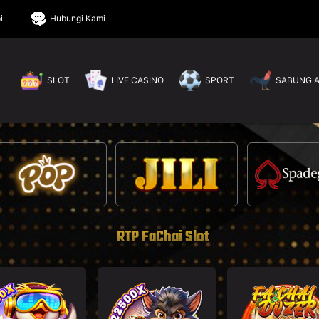
i
Hubungi Kami
SLOT
LIVE CASINO
SPORT
SABUNG 
RTP FaChai Slot