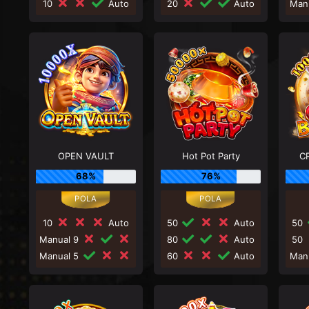
10
Auto
20
Auto
Man
OPEN VAULT
Hot Pot Party
C
68%
76%
10
Auto
50
Auto
50
Manual 9
80
Auto
50
Manual 5
60
Auto
Man