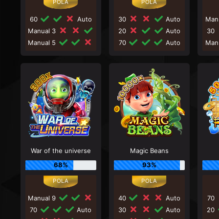
60
Auto
30
Auto
Man
Manual 3
20
Auto
30
Manual 5
70
Auto
Man
War of the universe
Magic Beans
68%
93%
Manual 9
40
Auto
70
70
Auto
30
Auto
20