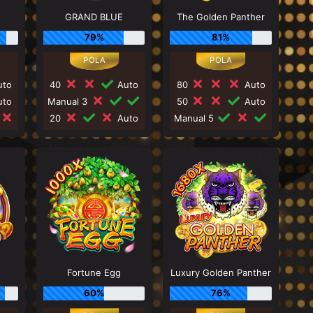
GRAND BLUE
The Golden Panther
79%
81%
to
40
Auto
80
Auto
to
Manual 3
50
Auto
20
Auto
Manual 5
Fortune Egg
Luxury Golden Panther
60%
76%