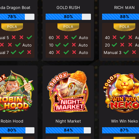
nda Dragon Boat
GOLD RUSH
RICH ＭAN
78%
80%
88%
ual 5
60
Auto
40
Au
Auto
10
Auto
20
Au
ual 7
40
Auto
Manual 3
Robin Hood
Night Market
Win Win Neko
80%
84%
87%