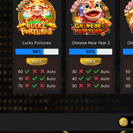
Lucky Fortunes
Chinese New Year 2
Ch
66%
64%
60
Auto
30
Auto
50
10
Auto
40
Auto
10
70
Auto
30
Auto
60