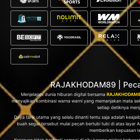
RAJAKHODAM89 | Pecah
Menjelajahi dunia hiburan digital bersama
RAJAKHODAM
menyajikan kombinasi warna warni yang memanjakan mata se
setiap detiknya men
Daya tarik utama yang selalu dinanti tentu saja adalah kea
buah segar tersebut mulai pecah bertubi tubi di atas laya
memberikan kepuasan te
Keseruan tidak berhenti sampai di situ karena misteri terbe