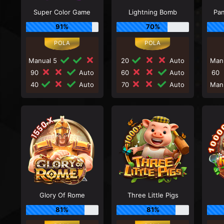
Super Color Game
Lightning Bomb
Pa
91%
70%
Manual 5
20
Auto
Man
90
Auto
60
Auto
60
40
Auto
70
Auto
Man
Glory Of Rome
Three Little Pigs
81%
81%