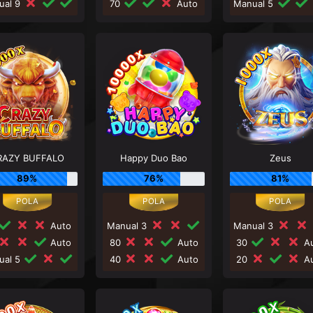
ual 9
70
Auto
Manual 5
RAZY BUFFALO
Happy Duo Bao
Zeus
89%
76%
81%
Auto
Manual 3
Manual 3
Auto
80
Auto
30
Au
ual 5
40
Auto
20
Au