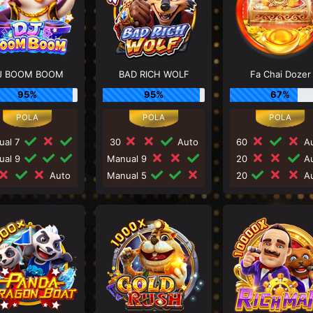
J BOOM BOOM
BAD RICH WOLF
Fa Chai Dozer
95%
95%
67%
ual 7
30
Auto
60
Au
ual 9
Manual 9
20
Au
Auto
Manual 5
20
Au